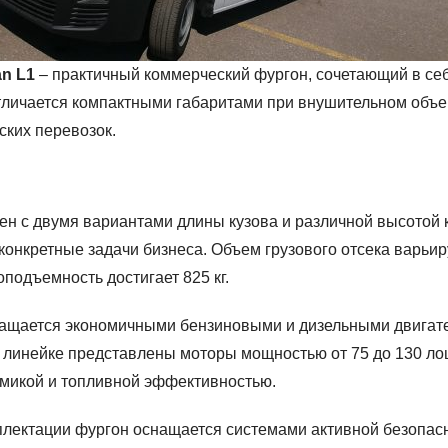
an L1
– практичный коммерческий фургон, сочетающий в себ
тличается компактными габаритами при внушительном объем
ских перевозок.
ен с двумя вариантами длины кузова и различной высотой
онкретные задачи бизнеса. Объем грузового отсека варьируе
подъемность достигает 825 кг.
снащается экономичными бензиновыми и дизельными двигат
 В линейке представлены моторы мощностью от 75 до 130 
микой и топливной эффективностью.
плектации фургон оснащается системами активной безопас