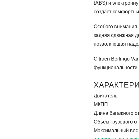
(ABS) и электронн
создает комфортные
Особого внимания з
задняя сдвижная дв
позволяющая наде
Citroën Berlingo V
функциональности 
ХАРАКТЕР
Двигатель
МКПП
Длина багажного о
Объем грузового о
Максимальный вес 