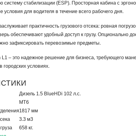
ую систему стабилизации (ESP). Просторная кабина с эрг
 условия для водителя в течение всего рабочего дня.
аслуживает практичность грузового отсека: ровная погруз
ерь обеспечивают удобный доступ к грузу. Опционально до
жно зафиксировать перевозимые предметы.
an L1 – это надежное решение для бизнеса, требующего ман
в городских условиях.
ИСТИКИ
Дизель 1.5 BlueHDi 102 л.с.
МТ6
тделения
1817 мм
тсека
3.3 м3
груза
658 кг.